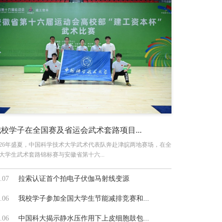
我校学子在全国赛及省运会武术套路项目...
026年盛夏，中国科学技术大学武术代表队奔赴津皖两地赛场，在全
大学生武术套路锦标赛与安徽省第十六...
.07
拉索认证首个拍电子伏伽马射线变源
.06
我校学子参加全国大学生节能减排竞赛和...
.06
中国科大揭示静水压作用下上皮细胞鼓包...