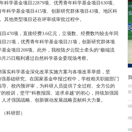
年科学基金项目
22879
项、优秀青年科学基金项目
630
项、
青年科学基金项目
415
项、创新研究群体项目
43
项、地区科
。其他类型项目还在评审或审批过程中。
项目
470
项，直接经费
3.6
亿元，立项数、经费数均较去年同
项目
21
项，优秀青年科学基金项目
21
项，创新研究群体项
学基金项目
208
项。此外，我校陆夕云院士牵头的“极端流
8
月
25
日顺利通过自然科学基金委现场考察。
彻落实科学基金深化改革实施方案与各项改革举措，坚
加强基础研究。在国家基金申报过程中，学校相关职能部门
指导、校内预评审，为科研人员提供了全过程、全方位的
2
国
”的校训，坚守“科教报国、追求卓越”的初心，持续加强国
、人才强国战略、创新驱动发展战略贡献科大力量。
08
（科研部）
08
08