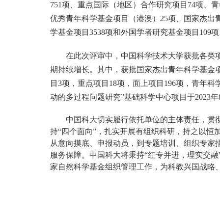
751
项、重点国际（地区）合作研究项目
74
项、青
优秀青年科学基金项目（港澳）
25
项、国家杰出
学基金项目
3538
项和外国学者研究基金项目
109
项
在此次评审中，中国科学技术大学获批各类
期持续增长。其中，获批国家杰出青年科学基金
目
3
项，重点项目
18
项，面上项目
196
项，青年科
动的多过程问题研究”基础科学中心项目于
2023
年
中国科大切实履行依托单位的主体责任，贯
持“四个面向”，扎实开展有组织科研，持之以恒
从意向摸底、申报动员，到专题培训、组织专家
服务保障。中国科大将秉持“红专并进，理实交融
家自然科学基金组织管理工作，为科教兴国战略