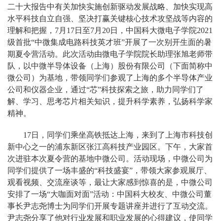
二十大报告中有关加快实施创新驱动发展战略、加快实现高
水平科技自立自强、坚决打赢关键核心技术攻坚战等内容的
理解和把握，7月17日至7月20日，中国科大微电子学院2021
级首批“中微集成电路科技英才班”开展了一次别开生面的暑
期夏令营活动。此次活动由微电子学院院长助理张旭老师带
队，以中微半导体设备（上海）股份有限公司（下面简称中
微公司）为基地，带领同学们参观了上海的多个半导体产业
公司和仪器企业，通过“芯”科技探索之旅，助力同学们了
解、学习、思考芯片相关知识，提升科学素养，弘扬科学家
精神。
17日，同学们乘坐高铁抵达上海，来到了上海市科技创
新中心之一的浦东新区张江高科技产业园区。下午，大家首
次进驻本次夏令营的基地中微公司。活动现场，中微公司为
同学们提供了一场丰盛的“科技盛宴”，带领大家参观展厅、
观看视频、交流座谈等，最让大家感到惊喜的是，中微公司
安排了一场“大咖面对面”活动：中国科大校友、中微公司董
事长尹志尧博士为同学们开展专题讲座并进行了互动交流。
尹志尧
分享了他对行业发展和职业发展的心得建议，使同学