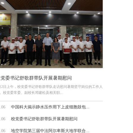
校党委书记舒歌群带队开展暑期慰问
月2日上午，校党委书记舒歌群带队走访慰问暑期坚守岗位的工作人
。校党委常委、副校长邓建松及相关职...
.06
中国科大揭示静水压作用下上皮细胞鼓包...
.06
校党委书记舒歌群带队开展暑期慰问
.06
地空学院第三届中法阿尔卑斯大地学联合...