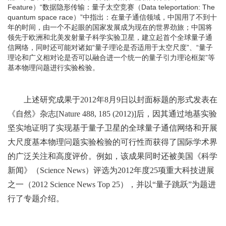
Feature）“数据隐形传输：量子太空竞赛（Data teleportation: The
quantum space race）”中指出：在量子通信领域，中国用了不到十
年的时间，由一个不起眼的国家发展成为现在的世界劲旅；中国将
领先于欧洲和北美发射量子科学实验卫星，建立起首个全球量子通
信网络，同时还可能对诸如“量子理论是否适用于太空尺度”、“量子
理论和广义相对论是否可以融合进一个统一的量子引力理论框架”等
基本物理问题进行实验检验。
上述研究成果于2012年8月9日以封面标题的形式发表在
《自然》杂志[Nature 488, 185 (2012)]后，因其通过地基实验
坚实地证明了实现基于量子卫星的全球量子通信网络和开展
大尺度基本物理问题实验检验的可行性而获得了国际学术界
的广泛关注和高度评价。例如，该成果同时还被美国《科学
新闻》（Science News）评选为2012年度25项重大科技进展
之一（2012 Science News Top 25），并以“量子跳跃”为题进
行了专题介绍。