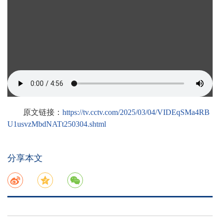
原文链接：
https://tv.cctv.com/2025/03/04/VIDEqSMa4RB
U1usvzMbdNATt250304.shtml
分享本文