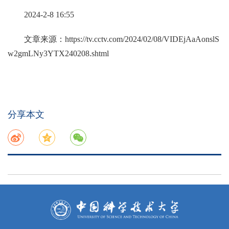
2024-2-8 16:55
文章来源：
https://tv.cctv.com/2024/02/08/VIDEjAaAonslS
w2gmLNy3YTX240208.shtml
分享本文