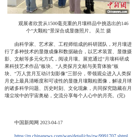
观展者欣赏从1500毫克重的月壤样品中挑选出的146
个“大颗粒”景深合成显微照片。 吴兰 摄
由科学家、艺术家、工程师组成的科研团队，对月壤进
行了多种技术的显微成像和数据融合，以艺术装置、显微摄
影、文献等多元化方式，阅读月壤。展览通过“月壤科研成
果科技艺术作品”板块、“人类探月文献与美育体验”板
块、“万人赏月互动计划影像”三部分，带领观众进入人类探
月史上最具清晰度和可读性的显微月壤颗粒图像，解读月球
的诸多科学问题、历史时刻、文化现象，共同探究隐藏在月
壤尘埃中的宇宙奥秘，交流分享每个人心中的月亮。(完)
中国新闻网
2023-04-17
https://m.chinanews.com/wap/detail/chs/zw/9991707.shtml