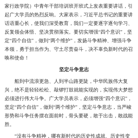
家行政学院）中青年干部培训班开班式上发表重要讲话，引
起广大学员的热烈反响。大家表示，习近平总书记的重要讲
话语重心长，使我们深受教育，我们一定要逐字逐句学习、
反复领会体悟、坚决贯彻落实。要切实增强“四个意识”，坚
定“四个自信”，做到“两个维护”，发扬斗争精神、增强斗争
本领，勇于担当作为、守土尽责奋斗，决不辜负新时代的召
唤和使命！
坚定斗争意志
船到中流浪更急、人到半山路更陡，中华民族伟大复
兴，绝不是轻轻松松、敲锣打鼓就能实现的，实现伟大梦想
必须进行伟大斗争。广大学员表示，必须增强“四个意识”，
坚定“四个自信”，做到“两个维护”，坚定斗争意志，当严峻
形势和斗争任务摆在面前时，骨头要硬，敢于出击，敢战能
胜。
“没有斗争精神，哪有新时代的历史性成就、历史性变