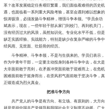
革？改革发展稳定任务艰巨繁重，我们面临着难得的历史机
遇，也面临着一系列重大风险考验，甚至会遇到难以想象的
惊涛骇浪，必须发扬斗争精神，增强斗争本领。”学员余功
斌表示，现在，一些年轻干部从家门到校门、再到机关门，
没有经历过大的风浪，虽然知识化、专业化水平不低，但是
缺乏实践经验、实战能力，特别是缺少在复杂严峻的斗争中
经风雨、见世面、壮筋骨的经历。
斗争精神、斗争本领，不是与生俱来的。学员们表示，
作为中青年干部，一定要主动投身到各种斗争中去，在大是
大非面前敢于亮剑，在矛盾冲突面前敢于迎难而上，在危机
困难面前敢于挺身而出，在歪风邪气面前敢于坚决斗争，真
正锻造成为烈火真金。
把准斗争方向
共产党人的斗争是有方向、有立场、有原则的，大方向
就是坚持中国共产党领导和我国社会主义制度不动摇。广大