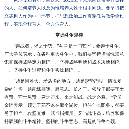
的人、如何培养人以及为谁培养人这个根本问题。要坚持把
立德树人作为中心环节，把思想政治工作贯穿教育教学全过
程，实现全程育人、全方位育人。
掌握斗争规律
“善战者，求之于势。”斗争是一门艺术，要善于斗争。
广大学员表示，在各种重大斗争中，我们要坚持增强忧患意
识和保持战略定力相统一、坚持战略判断和战术决断相统
一、坚持斗争过程和斗争实效相统一。
“越是困难大、矛盾多的地方，越是形势严峻、情况复
杂的时候，越能练胆魄、磨意志、长才干。领导干部要守土
有责、守土尽责，召之即来、来之能战、战之必胜。”学员
金晖表示，领导干部不论在哪个岗位、担任什么职务，都要
勇于担当、攻坚克难，既当指挥员、又当战斗员，培养和保
持顽强的斗争精神、坚韧的斗争意志、高超的斗争本领。