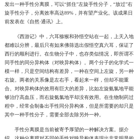
发出一种手性分离膜，可以“抓住”左旋手性分子，“放过”右
旋手性分子，分离效率高达89%，并有望产业化。该成果日
前发表在《自然·通讯》上。
《西游记》中，六耳猕猴和孙悟空站在一起，上天入地
都难以分辨，最后只有如来佛筛选出假悟空真六耳，保证了
西行的顺利进行。在生物分子中，也存类似情况，即所谓不
同手性的同分异构体（对映异构体）。两个分子的化学式一
模一样，只是空间结构有差异，一种在空间上左旋，另一种
右旋。两者的关系像是左右手，看起来一样，但却不能重
合。对映异构体的效用有巨大的差异，比如左旋氨氯地平能
够治疗高血压，而右旋氨氯地平却没有效用。在生物制药过
程中，经常会制备出手性同分异构体，但是所需要的却只是
其中一种手性分子，需要全部去除另外一种。
手性分离膜是当前被寄予厚望的一种解决方案。据介
绍，这种分离膜对不同的手性对映异构体表现出非常明显的