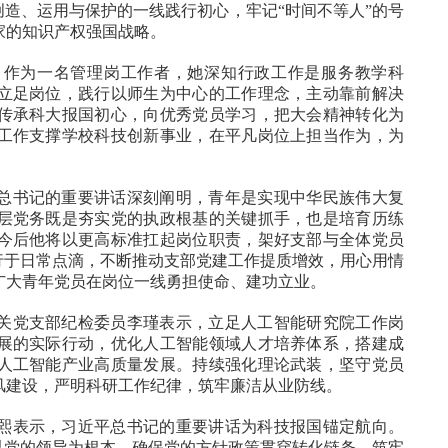
创造、运用与保护的一线践行初心，牢记“时间不等人”的号
家的知识产权强国战略。
，作为一名管理岗工作者，她深知行政工作是服务教学科
立足岗位，践行以师生为中心的工作理念，主动靠前解决
传承科大报国初心，向优秀党员学习，把大会精神转化为
工作支撑学校科技创新事业，在平凡岗位上担当作为，为
总书记的重要讲话深刻阐明，青年是实现中华民族伟大复
层党务既是夯实党的执政根基的关键抓手，也是培育历练
今后他将以更高标准扛起岗位职责，架好支部与全体党员
行于日常点滴，不断推动支部党建工作提质增效，用心用情
广大青年党员在岗位一线勇担使命、建功立业。
关党支部纪检委员李瑾表示，立足人工智能研究院工作岗
展的实际行动，优化人工智能领域人才培养体系，搭建成
人工智能产业高质量发展。持续强化理论武装，坚守党员
风建设，严明科研工作纪律，筑牢廉洁从业防线。
熙表示，习近平总书记的重要讲话为科技报国锚定航向。
以党的领导为根本，确保党的方针政策贯穿转化链条，筑牢