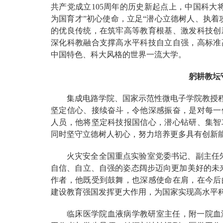
共产党成立105周年的历史新起点上，中国科大
为国育才”初心使命，立足“潜心立德树人、执着
的优良传统，在筑牢高等教育根基、激发科技创
深化科教融合支撑高水平科技自立自强，高标准
中国特色、科大风格的世界一流大学。
躬耕教坛
集成电路学院、国家示范性微电子学院教授程
坚定信心、接续奋斗，令他深感振奋，是对每一
人员，他将坚定科技报国信心，潜心钻研、集智
同时坚守立德树人初心，努力培养更多具有创新
火灾安全全国重点实验室党委书记、副主任
自信、自立、自强的姿态阔步迈向更加美好的未
作者，他既受到鼓舞，也深感使命在肩，在今后
建设教育强国发挥更大作用，为国家实现高水平
临床医学院血液病学教研室主任，附一院血