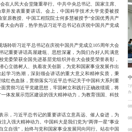
年大会在人民大会堂隆重举行。中共中央总书记、国家主席、
勋章并发表重要讲话。会上，中国科学技术大学党委被授
验室原教授、中国工程院院士何多慧被授予“全国优秀共产
收看大会内容，热学热议习近平总书记在庆祝中国共产党成
场聆听习近平总书记在庆祝中国共产党成立105周年大会
书记重要讲话高屋建瓴、思想深邃，为我们办好人民满意
校党委荣获全国先进基层党组织并在大会接受荣誉表彰，
潜心立德树人、执着攻关创新，为党和国家事业发展作出
掀起学习热潮，深刻领会讲话的重大意义和精神实质，秉
中
赓续红色血脉，贯彻落实习近平总书记关于中国科大系列重
7
全面贯彻习近平党建思想，牢固树立和践行正确政绩观，将
办
才一体发展示范区建设的强大精神动力，为教育强国、科技
08
表示，习近平总书记的重要讲话立意高远、催人奋进，为
08
注入强大精神动力。中国科大是我们党为“两弹一星”事业
技自立自强”，始终与党和国家事业发展同向同行。站在中国
08