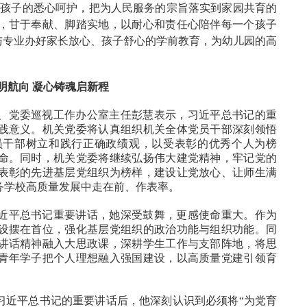
个孩子的悉心呵护，把为人民服务的宗旨落实到家园共育的
，甘于奉献、脚踏实地，以耐心和责任心陪伴每一个孩子
与专业办好家长放心、孩子舒心的学前教育，为幼儿园的高
明航向 凝心铸魂启新程
、党委巡视工作办公室主任彭慧表示，习近平总书记的重
践意义。机关党委将认真组织机关全体党员干部深刻领悟
员干部树立和践行正确政绩观，以受表彰的优秀个人为榜
命。同时，机关党委将继续弘扬伟大建党精神，牢记党的
表彰的先进基层党组织为榜样，建设让党放心、让师生满
务学校高质量发展中走在前、作表率。
近平总书记重要讲话，她深受鼓舞，更感使命重大。作为
设摆在首位，强化基层党组织的政治功能与组织功能。同
讲话精神融入大思政课，深耕学生工作与支部阵地，将思
青年学子把个人理想融入强国建设，以高质量党建引领育
习近平总书记的重要讲话后，他深刻认识到必须将“为党育