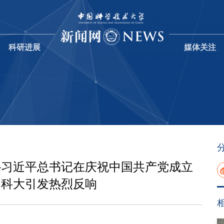
科研进展
媒体关注
—习近平总书记在庆祝中国共产党成立
国科大引发热烈反响