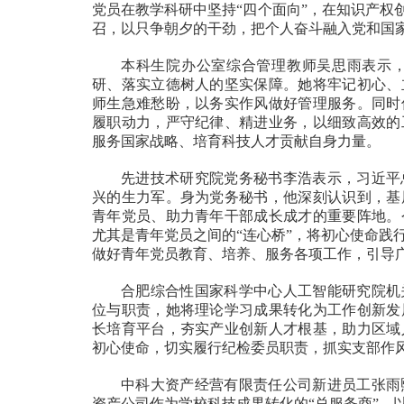
党员在教学科研中坚持“四个面向”，在知识产权
召，以只争朝夕的干劲，把个人奋斗融入党和国
本科生院办公室综合管理教师吴思雨表示
研、落实立德树人的坚实保障。她将牢记初心、
师生急难愁盼，以务实作风做好管理服务。同时
履职动力，严守纪律、精进业务，以细致高效的
服务国家战略、培育科技人才贡献自身力量。
先进技术研究院党务秘书李浩表示，习近平
兴的生力军。身为党务秘书，他深刻认识到，基
青年党员、助力青年干部成长成才的重要阵地。
尤其是青年党员之间的“连心桥
”，将初心使命践
做好青年党员教育、培养、服务各项工作，引导
合肥综合性国家科学中心人工智能研究院机
位与职责，她将理论学习成果转化为工作创新发
长培育平台，夯实产业创新人才根基，助力区域
初心使命，切实履行纪检委员职责，抓实支部作
中科大资产经营有限责任公司新进员工张雨
资产公司作为学校科技成果转化的“总服务商”，