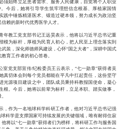
必须始终立足患者需求、服务人民健康，自觉将个人职业
中。今后，她将引导学生筑牢理想信念根基、厚植家国情
实践中锤炼精湛医术、锻造过硬本领，努力成长为政治坚
民信赖的新时代优秀医学人才。
青年教工党支部书记王远昊表示，他将以习近平总书记重
楷模为标杆，厚植为民育人初心，把人民至上理念落实到
武装，深化师德师风建设，心怀“国之大者”，深耕中国式
代教育工作者的初心答卷。
室党支部宣传/纪检委员王云表示，“七一勋章”获得者吴
她真切体会到每个党员都能在平凡中扛起责任，这份坚守
进光源项目建设之中，团队成员秉持科教报国使命，凝心
生根。今后，她将以前辈为标杆，立足本职、踏实做事，
量。
示，作为一名地球科学科研工作者，他对习近平总书记强
。地球科学是支撑国家可持续发展的关键领域，唯有耐得住寂
他将以“七一勋章”获得者们为榜样，将科研工作与服务国