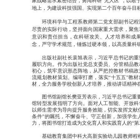
家战略需求紧密结合，勇闯科研“无人区”，以敢
地上，为建设科技强国、实现第二个百年奋斗目
环境科学与工程系教师第二党支部副书记程
尽责的实际行动，坚持面向国家重大需求，聚焦
意识和责任担当，在科研攻关、人才培养和成
念，严守学术规范，锤炼过硬本领，以高质量科
出版社副社长裴旭表示，习近平总书记的重
履职方向。作为出版社党总支委员、分管精品教
初心，筑牢意识形态阵地，从严把控教材书稿政
流规划教材策划、编审打磨，落实“十五五”教
材，全力服务学校创新人才培养，推动讲话精神
图书馆副馆长樊亚芳表示，习近平总书记重要
馆转型发展指明了方向。面对人工智能、开放科
以师生需求为导向提升服务效能，切实发挥文献
条件”的嘱托，
不懈奋斗、守正创新，加强学生
力，将图书馆打造成为文化育人和实践育人的“第
基础教育集团中科大高新实验幼儿园教师程