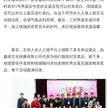
时若对1号男嘉宾中意的女嘉宾也可以对其表白，现场观众
也可以对台上嘉宾进行表白。在这个环节中人人墙上留言活
动很活跃，全场气氛达到高潮。最后，三对男嘉宾成功牵
手，加上现场的背景音乐的衬托，表白现场显得浪漫温馨。
最后，主持人在人人墙平台上抽取了多名幸运观众，由
鑫禧文化传播有限公司代表为他们颁发纪念奖品。接下来，
校团委张平老师和情感顾问宋怡老师给男女嘉宾颁发精美奖
品，整个活动圆满结束。