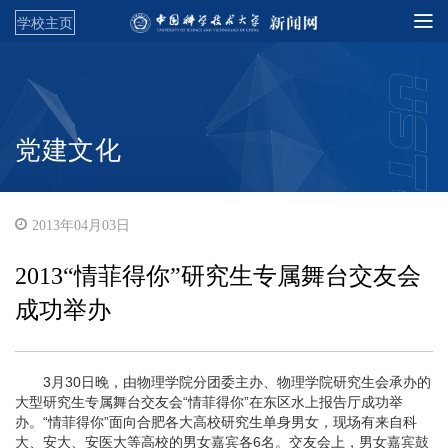
学校主页
党建文化
2013年04月03日
2013“情菲得你”研究生专属舞台交友会
成功举办
3月30日晚，由物理学院分团委主办、物理学院研究生会承办的
大型研究生专属舞台交友会“情菲得你”在东区水上报告厅成功举
办。“情菲得你”面向合肥各大高校研究生单身男女，现场有来自科
大、安大、安医大等高校的男女嘉宾各6名。交友会上，男女嘉宾鼓