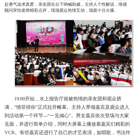
起勇气追求真爱，亲友团在台下呐喊助威，主持人个性解说，情感
顾问宋怡老师精彩点评，现场观众热情互动，场面十分火爆。
19:00开始，水上报告厅就被热情的亲友团和观众挤
满，“情菲得你”正式拉开帷幕。主持人带领嘉宾及观众进入
到活动第一个环节---“一见倾心”。男女嘉宾依次登场与大家
见面，并进行简单介绍，同时大屏幕上播放着嘉宾们精彩的
VCR。有些嘉宾还进行了自己的才艺表演，如唱歌，书法作