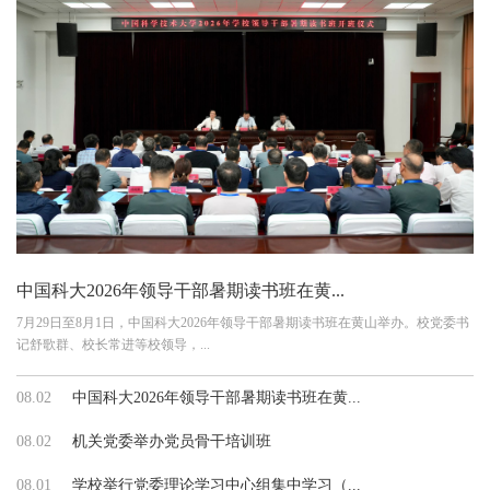
中国科大2026年领导干部暑期读书班在黄...
7月29日至8月1日，中国科大2026年领导干部暑期读书班在黄山举办。校党委书
记舒歌群、校长常进等校领导，...
08.02
中国科大2026年领导干部暑期读书班在黄...
08.02
机关党委举办党员骨干培训班
08.01
学校举行党委理论学习中心组集中学习（...