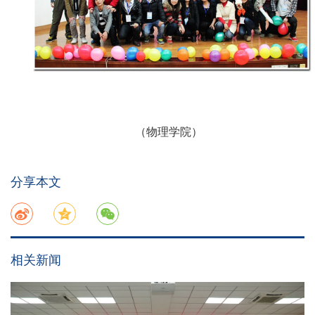
（物理学院）
分享本文
相关新闻