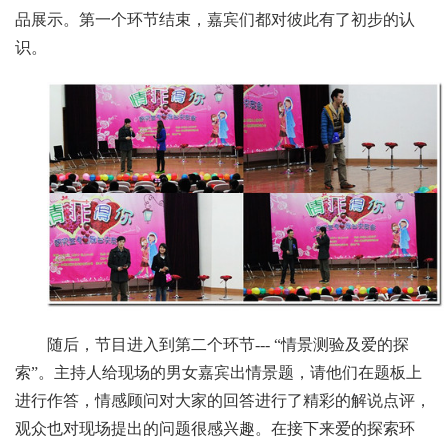
品展示。第一个环节结束，嘉宾们都对彼此有了初步的认
识。
随后，节目进入到第二个环节--- “情景测验及爱的探
索”。主持人给现场的男女嘉宾出情景题，请他们在题板上
进行作答，情感顾问对大家的回答进行了精彩的解说点评，
观众也对现场提出的问题很感兴趣。在接下来爱的探索环