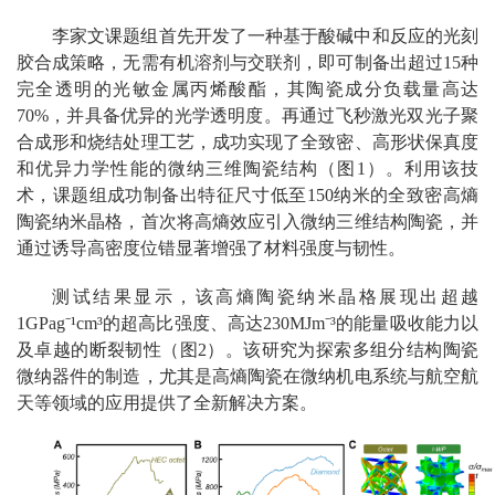
李家文课题组首先开发了一种基于酸碱中和反应的光刻
胶合成策略，无需有机溶剂与交联剂，即可制备出超过15种
完全透明的光敏金属丙烯酸酯，其陶瓷成分负载量高达
70%，并具备优异的光学透明度。再通过飞秒激光双光子聚
合成形和烧结处理工艺，成功实现了全致密、高形状保真度
和优异力学性能的微纳三维陶瓷结构（图1）。利用该技
术，课题组成功制备出特征尺寸低至150纳米的全致密高熵
陶瓷纳米晶格，首次将高熵效应引入微纳三维结构陶瓷，并
通过诱导高密度位错显著增强了材料强度与韧性。
测试结果显示，该高熵陶瓷纳米晶格展现出超越
1GPag⁻¹cm³的超高比强度、高达230MJm⁻³的能量吸收能力以
及卓越的断裂韧性（图2）。该研究为探索多组分结构陶瓷
微纳器件的制造，尤其是高熵陶瓷在微纳机电系统与航空航
天等领域的应用提供了全新解决方案。