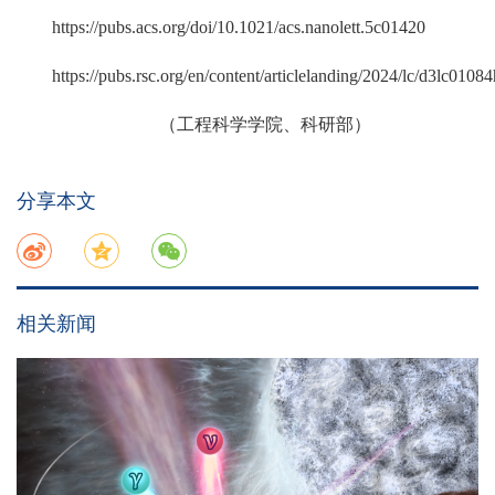
https://pubs.acs.org/doi/10.1021/acs.nanolett.5c01420
https://pubs.rsc.org/en/content/articlelanding/2024/lc/d3lc01084
（工程科学学院、科研部）
分享本文
相关新闻