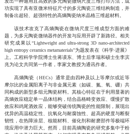
发出一种通用且高效的多元陶瓷微纳尺度三维打印方法，成
功实现了具有亚微米特征尺寸的多元陶瓷三维结构制造，并
制备出超轻、超强特性的高熵陶瓷纳米晶格三维超材料。
该技术攻克了高熵陶瓷在微纳尺度三维成型方面的难
题，为多元陶瓷微纳器件的开发与应用开辟了新路径。相关
研究成果以“Lightweight and ultra-strong 3D nano-architected
high entropy ceramics metamaterials”为题发表在《科学·进展》
上。工程科学学院博士生蒋谟东、博士后李瑞和硕士生李滨
兆为论文共同第一作者，李家文教授为通讯作者。
高熵陶瓷（HECs）通常是由四种及以上等摩尔或近等
摩尔比的金属阳离子与非金属元素（如碳、氮、氧、硼）共
同构成的新型多组元陶瓷材料。其核心特征在于利用显著的
高熵效应稳定单一晶体结构，结合晶格畸变效应、缓慢扩散
效应和鸡尾酒效应，能够突破传统陶瓷的性能限制，展现出
优异的高温稳定性、抗氧化与耐腐蚀性、超高的硬度与断裂
韧性，在热障涂层、核能材料、催化剂和耐磨部件等极端环
境应用中潜力巨大。然而，目前高熵陶瓷的研究多集中于粉