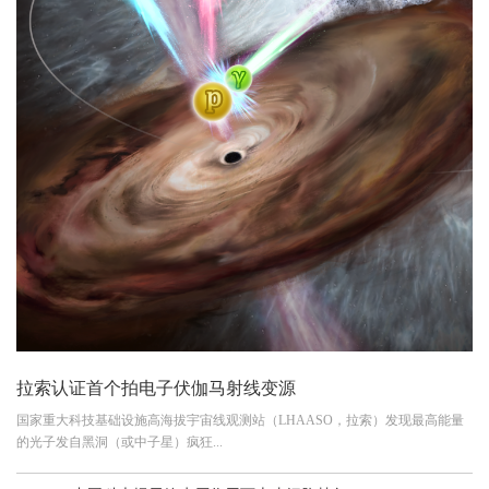
拉索认证首个拍电子伏伽马射线变源
国家重大科技基础设施高海拔宇宙线观测站（LHAASO，拉索）发现最高能量
的光子发自黑洞（或中子星）疯狂...