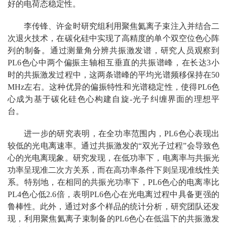
好的电荷态稳定性。
李传锋、许金时研究组利用聚焦氦离子束注入并结合二
次退火技术，在碳化硅中实现了高精度的单个双空位色心阵
列的制备。通过测量角分辨共振激发谱，研究人员观察到
PL6色心中两个偏振主轴相互垂直的共振谱峰，在长达3小
时的共振激发过程中，这两条谱峰的平均光谱频移保持在50
MHz左右。这种优异的偏振特性和光谱稳定性，使得PL6色
心成为基于碳化硅色心构建自旋-光子纠缠界面的理想平
台。
进一步的研究表明，在全功率范围内，PL6色心表现出
较低的光电离速率。通过共振激发的“双光子过程”会导致色
心的光电离现象。研究发现，在低功率下，电离率与共振光
功率呈现准二次方关系，而在高功率条件下则呈现准线性关
系。特别地，在相同的共振光功率下，PL6色心的电离率比
PL4色心低2.6倍，表明PL6色心在光电离过程中具备更强的
鲁棒性。此外，通过对多个样品的统计分析，研究团队还发
现，利用聚焦氦离子束制备的PL6色心在低温下的共振激发