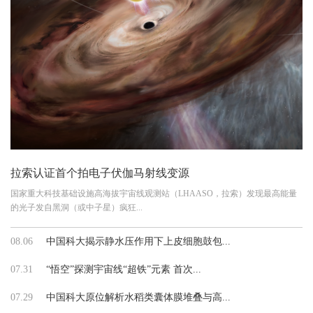
拉索认证首个拍电子伏伽马射线变源
国家重大科技基础设施高海拔宇宙线观测站（LHAASO，拉索）发现最高能量
的光子发自黑洞（或中子星）疯狂...
08.06
中国科大揭示静水压作用下上皮细胞鼓包...
07.31
“悟空”探测宇宙线“超铁”元素 首次...
07.29
中国科大原位解析水稻类囊体膜堆叠与高...