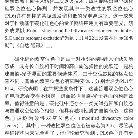
聚焦氦离子束注入结合二次退火技术，成功制备出单个碳化
硅双空位色心阵列，并发现其中一类改性的双空位色心
(PL6)具有鲁棒的共振激发谱和低的光电离速率。这一成果
对于推动基于碳化硅色心的量子网络应用具有重要意义。研
究成果以“Robust single modified divacancy color centers in 4H-
SiC under resonant excitation”为题，11月22日发表在国际知名
期刊《自然·通讯》上。
碳化硅的双空位色心是由一对相邻的碳-硅原子缺失所
形成，具有长自旋相干时间和高自旋选择性的光跃迁，是构
建自旋-光子界面的重要候选体系。由于空位缺陷的格点位
置不同，普通的双空位色心有四种变体，分别命名为PL1至
PL4。研究表明，在共振激发条件下，这些普通双空位色心
的电荷态会变得不稳定，进而影响自旋-光子界面的构建效
率。值得注意的是，碳化硅中还存在一类光谱范围和自旋态
与普通双空位色心相似，但具有独特性质的自旋色心，这类
色心被称为改性双空位色心（modified divacancy color
center）。其中，一种改性双空位色心被命名为PL6。尽管其
精确结构尚未完全明了，但理论研究预测，PL6色心具有更