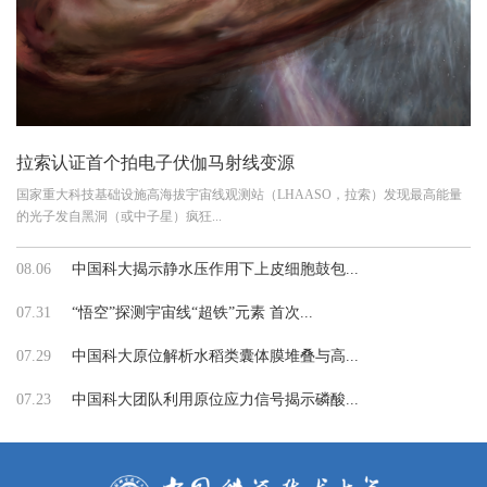
拉索认证首个拍电子伏伽马射线变源
国家重大科技基础设施高海拔宇宙线观测站（LHAASO，拉索）发现最高能量
的光子发自黑洞（或中子星）疯狂...
08.06
中国科大揭示静水压作用下上皮细胞鼓包...
07.31
“悟空”探测宇宙线“超铁”元素 首次...
07.29
中国科大原位解析水稻类囊体膜堆叠与高...
07.23
中国科大团队利用原位应力信号揭示磷酸...