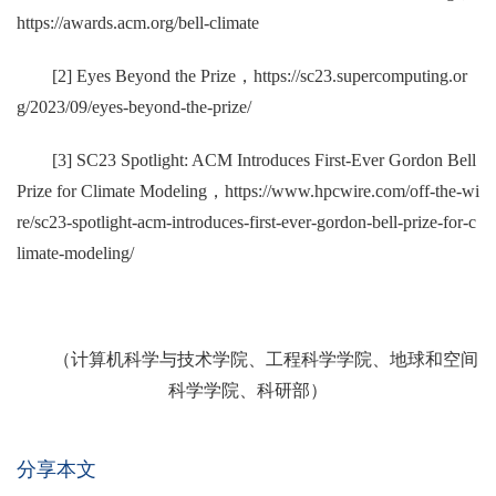
https://awards.acm.org/bell-climate
[2] Eyes Beyond the Prize，
https://sc23.supercomputing.or
g/2023/09/eyes-beyond-the-prize/
[3] SC23 Spotlight: ACM Introduces First-Ever Gordon Bell
Prize for Climate Modeling，
https://www.hpcwire.com/off-the-wi
re/sc23-spotlight-acm-introduces-first-ever-gordon-bell-prize-for-c
limate-modeling/
（计算机科学与技术学院、工程科学学院、地球和空间
科学学院、科研部）
分享本文