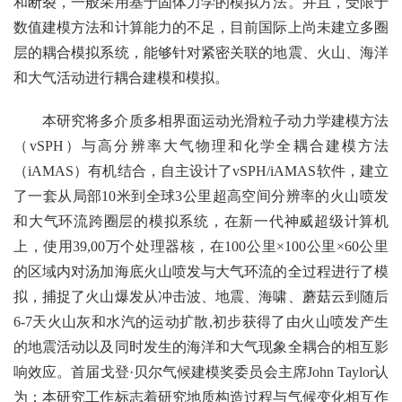
和断裂，一般采用基于固体力学的模拟方法。并且，受限于
数值建模方法和计算能力的不足，目前国际上尚未建立多圈
层的耦合模拟系统，能够针对紧密关联的地震、火山、海洋
和大气活动进行耦合建模和模拟。
本研究将多介质多相界面运动光滑粒子动力学建模方法
（vSPH）与高分辨率大气物理和化学全耦合建模方法
（iAMAS）有机结合，自主设计了vSPH/iAMAS软件，建立
了一套从局部10米到全球3公里超高空间分辨率的火山喷发
和大气环流跨圈层的模拟系统，在新一代神威超级计算机
上，使用39,00万个处理器核，在100公里×100公里×60公里
的区域内对汤加海底火山喷发与大气环流的全过程进行了模
拟，捕捉了火山爆发从冲击波、地震、海啸、蘑菇云到随后
6-7天火山灰和水汽的运动扩散,初步获得了由火山喷发产生
的地震活动以及同时发生的海洋和大气现象全耦合的相互影
响效应。首届戈登·贝尔气候建模奖委员会主席John Taylor认
为：本研究工作标志着研究地质构造过程与气候变化相互作