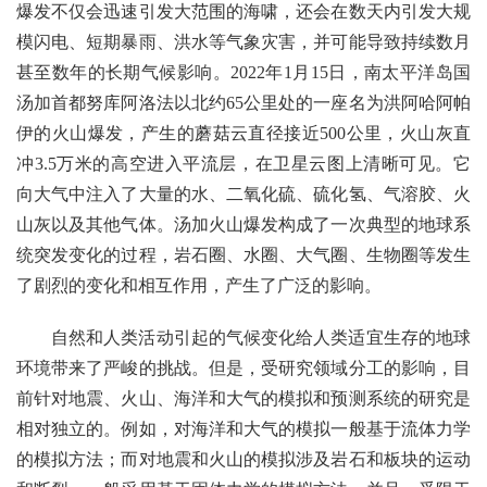
爆发不仅会迅速引发大范围的海啸，还会在数天内引发大规
模闪电、短期暴雨、洪水等气象灾害，并可能导致持续数月
甚至数年的长期气候影响。2022年1月15日，南太平洋岛国
汤加首都努库阿洛法以北约65公里处的一座名为洪阿哈阿帕
伊的火山爆发，产生的蘑菇云直径接近500公里，火山灰直
冲3.5万米的高空进入平流层，在卫星云图上清晰可见。它
向大气中注入了大量的水、二氧化硫、硫化氢、气溶胶、火
山灰以及其他气体。汤加火山爆发构成了一次典型的地球系
统突发变化的过程，岩石圈、水圈、大气圈、生物圈等发生
了剧烈的变化和相互作用，产生了广泛的影响。
自然和人类活动引起的气候变化给人类适宜生存的地球
环境带来了严峻的挑战。但是，受研究领域分工的影响，目
前针对地震、火山、海洋和大气的模拟和预测系统的研究是
相对独立的。例如，对海洋和大气的模拟一般基于流体力学
的模拟方法；而对地震和火山的模拟涉及岩石和板块的运动