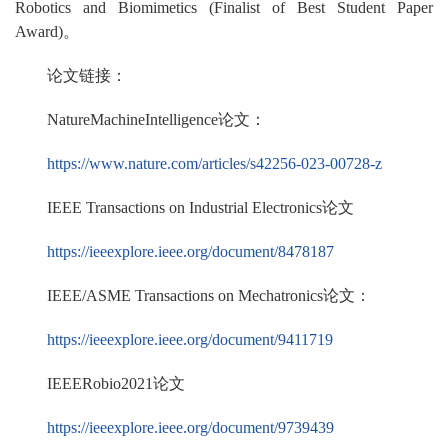
Robotics and Biomimetics (Finalist of Best Student Paper
Award)。
论文链接：
NatureMachineIntelligence论文：
https://www.nature.com/articles/s42256-023-00728-z
IEEE Transactions on Industrial Electronics论文
https://ieeexplore.ieee.org/document/8478187
IEEE/ASME Transactions on Mechatronics论文：
https://ieeexplore.ieee.org/document/9411719
IEEERobio2021论文
https://ieeexplore.ieee.org/document/9739439