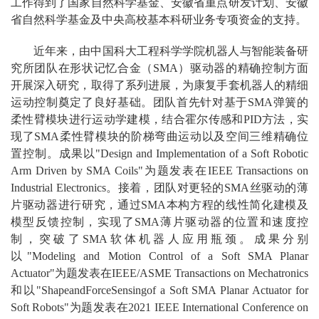
工作得到了国家自然科学基金、安徽省重点研发计划、安徽
省自然科学基金及中央高校基本科研业务专项资金的支持。
近年来，由中国科大工程科学学院机器人与智能装备研
究所团队在形状记忆合金（SMA）驱动器的精确控制方面
开展深入研究，取得了系列进展，为康复手套机器人的精细
运动控制奠定了良好基础。团队首先针对基于SMA弹簧的
柔性臂模块进行运动学建模，结合霍尔传感和PID方法，实
现了SMA柔性臂模块的阶梯弯曲运动以及空间三维精确位
置控制。成果以"Design and Implementation of a Soft Robotic
Arm Driven by SMA Coils"为题发表在IEEE Transactions on
Industrial Electronics。接着，团队对更轻的SMA丝驱动的薄
片驱动器进行研究，通过SMA本构方程的线性简化建模及
模型反馈控制，实现了SMA薄片驱动器的位置和速度控
制，突破了SMA软体机器人应用瓶颈。成果分别
以"Modeling and Motion Control of a Soft SMA Planar
Actuator"为题发表在IEEE/ASME Transactions on Mechatronics
和以"ShapeandForceSensingof a Soft SMA Planar Actuator for
Soft Robots"为题发表在2021 IEEE International Conference on