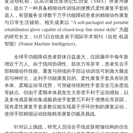
复运动机制，以高功重比形状记忆合金（SMA）弹簧为驱
动，提出了一种具备精细动作训练的便携式柔性康复手套机
器人，有望服务全球数千万手功能障碍患者的精细动作康复
与日常生活辅助。相关成果以 "A soft-packaged and portable
rehabilitation glove capable of closed-loop fine motor skills" 为题
的研究长文，10月5日在线发表于国际学术期刊《自然·机器
智能》(Nature Machine Intelligence)。
全球手功能障碍患者群体日益庞大，仅因脑卒中每年新
增近千万人。由于指间协调性、肌张力等异常，患者失去手
部精细动作技能。重复与持续的手部运动训练可刺激大脑皮
层与神经元，达到手功能康复目的。柔性康复手套具有轻质
本体、柔顺运动等优势，可突破传统刚性手套安全冗余度低
等缺点。但由于柔顺本体易发生大形变不利于运动感知，以
及多传感及驱动集成极易使手套繁冗不利于便携化等原因，
现有柔性康复手套多数仅能实现基于开环控制的康复运动，
使得手部精细运动技能精准康复仍极具挑战。
针对以上挑战，研究人员综合手指皮肤褶皱结构的仿生