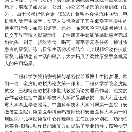
场所，实现了如家庭、公园、办公室等场景的康复训练（图
3）。由于形状记忆合金（SMA）驱动不会像流体驱动、电
机驱动等产生噪音，研究人员也验证了其在低噪声环境中的
使用可行性，如图书馆等。此外，临床实验表明患者通过人
机交互界面输入期望动作，柔性康复手套能够辅助患者完成
如梳头、刷牙、拆吃零食、喝药、写字等复杂任务；通过将
患者的康复训练与日常生活需求相结合，实现精细动作技能
康复与辅助患者生活的融合，大大拓展了柔性康复手套机器
人的应用场景。
工程科学学院精密机械与精密仪器系博士生随梦理、欧
阳一鸣，金虎副教授为论文第一作者。工程科学学院金虎副
教授、王柳特任教授和张世武教授为论文通讯作者。论文的
合作者还包括中国科学技术大学许旻副教授，澳大利亚伍伦
贡大学李卫华教授等。中国科学技术大学附属第一医院（安
徽省立医院）康复医学科吴鸣技师长和安徽医科大学第一附
属医院小儿神经康复中心许晓燕副主任医师分别在手功能临
床实验和精细动作技能康复方面提供了专业指导，该项研究