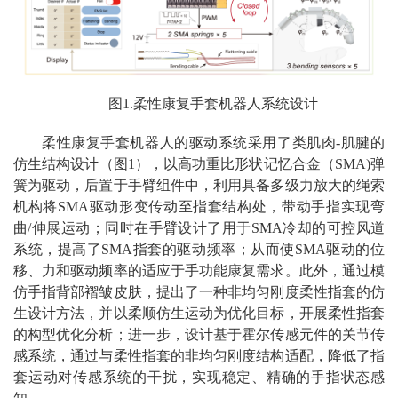
图1.柔性康复手套机器人系统设计
柔性康复手套机器人的驱动系统采用了类肌肉-肌腱的
仿生结构设计（图1），以高功重比形状记忆合金（SMA)弹
簧为驱动，后置于手臂组件中，利用具备多级力放大的绳索
机构将SMA驱动形变传动至指套结构处，带动手指实现弯
曲/伸展运动；同时在手臂设计了用于SMA冷却的可控风道
系统，提高了SMA指套的驱动频率；从而使SMA驱动的位
移、力和驱动频率的适应于手功能康复需求。此外，通过模
仿手指背部褶皱皮肤，提出了一种非均匀刚度柔性指套的仿
生设计方法，并以柔顺仿生运动为优化目标，开展柔性指套
的构型优化分析；进一步，设计基于霍尔传感元件的关节传
感系统，通过与柔性指套的非均匀刚度结构适配，降低了指
套运动对传感系统的干扰，实现稳定、精确的手指状态感