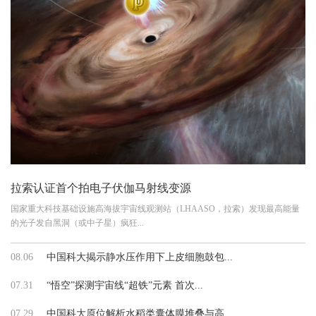
拉索认证首个拍电子伏伽马射线变源
国家重大科技基础设施高海拔宇宙线观测站（LHAASO，拉索）发现最高能量
的光子发自黑洞（或中子星）疯狂...
08.06
中国科大揭示静水压作用下上皮细胞鼓包...
07.31
“悟空”探测宇宙线“超铁”元素 首次...
07.29
中国科大原位解析水稻类囊体膜堆叠与高...