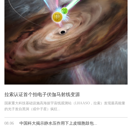
拉索认证首个拍电子伏伽马射线变源
国家重大科技基础设施高海拔宇宙线观测站（LHAASO，拉索）发现最高能量
的光子发自黑洞（或中子星）疯狂...
08.06
中国科大揭示静水压作用下上皮细胞鼓包...