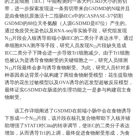
的上皮细胞（IEC）中能检测到一条大约13kD大小的剪切
带，进一步探索发现这一条剪切带来自GSDMD的N端并且
是由食物抗原激活十二指肠IECs中的CASPASE-3/7切割
GSDMD的88位天冬氨酸（人源GSDMD是87位）产生的。
通过免疫荧光染色以及RNA-seq等实验手段，研究组发现
N
片段会入核诱导前端小肠IEC的二类分子表达水平。通过
13
单细胞RNA测序等手段，研究人员发现N
片段缺失造成
13
IEC二类分子下降会进一步导致Tr1细胞减少。由于Tr1细胞
也被认为是诱导食物耐受的关键细胞之一，研究人员猜测
N
片段最终会参与诱导食物耐受。为此，研究人员针对多
13
种基因表达背景小鼠构建了两组食物耐受模型：花生提取物
诱导的花生过敏模型以及OVA诱导的迟发型超敏反应模型，
最终证实GSDMD在肠道的生理功能之一是参与构建宿主食
物耐受。
该工作详细阐述了GSDMD在前端小肠中会在食物诱导
下形成一个N
片段，该片段在核孔复合物帮助下入核并辅
13
助增强了STAT1对Ciita的转录调节，使IEC的二类分子表达
增加，从而诱导Tr1的上调，最终促进食物耐受形成，为食