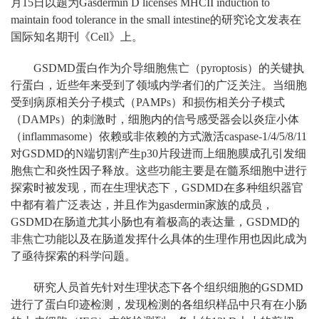
月15日以题为Gasdermin D licenses MHCII induction to
maintain food tolerance in the small intestine的研究论文发表在
国际知名期刊《Cell》上。
GSDMD蛋白作为介导细胞焦亡（pyroptosis）的关键执
行蛋白，近些年来受到了领域内学者们的广泛关注。当细胞
受到病原相关分子模式（PAMPs）和损伤相关分子模式
（DAMPs）的刺激时，细胞内的信号感受器会以炎症小体
（inflammasome）依赖或非依赖的方式激活caspase-1/4/5/8/11
对GSDMD的N端切割产生p30片段进而上细胞膜成孔引发细
胞焦亡和炎性因子释放。这些功能主要是在髓系细胞中进行
探索时被发现，而在生理状态下，GSDMD在多种组织器官
中都有着广泛表达，并且作为gasdermin家族的成员，
GSDMD在肠道尤其小肠也有着极高的表达量，GSDMD的
非焦亡功能以及在肠道发挥什么具体的生理作用也因此成为
了亟待探索的科学问题。
研究人员首先针对生理状态下各个组织细胞的GSDMD
进行了蛋白印迹检测，发现检测的各组织样品中只有在小肠