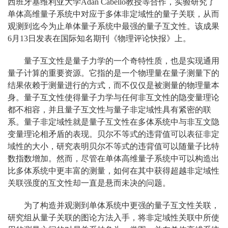
西班牙塞维利亚大学Adán Cabello教授等合作，实验研究了
单体高维量子系统中对应于多体非定域性的量子关联，从而
观测到迄今为止单体量子系统中最强的量子互文性。该成果
6月13日发表在国际知名期刊《物理评论快报》上。
量子互文性是量子力学的一个奇特性质，也是实现通用
量子计算的重要资源。它指的是一个物理量在量子测量下的
结果依赖于测量进行的方式，而不仅仅是被测量的物理量本
身。量子互文性使得量子力学与任何非互文性的隐变量理论
都不相容，并且量子互文性与量子非定域性具有紧密的联
系。量子非定域性就是量子互文性在多体系统中与非互文隐
变量理论相矛盾的表现。贝尔不等式的违背值可以表征非定
域性的大小，研究表明贝尔不等式的违背值可以随量子比特
数指数增加。然而，尽管在单体高维量子系统中可以构造出
比多体系统中更丰富的测量，如何在其中获得超越非定域性
关联强度的互文性却一直是悬而未决的问题。
为了构造并观测到单体系统中更强的量子互文性关联，
研究组从量子关联的图论方法入手，将非定域性关联中所使