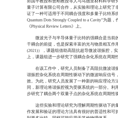
郭国平教授和曹刚教授等人与马德里材料科学研究所西格
量子计算有限公司合作，从实验和理论上研究了
证了一种可适用于不同耦合强度和多量子比特系统的响应理论方
Quantum Dots Strongly Coupled to 
《Physical Review Letters》上。
微波光子与半导体量子比特的强耦合是当前
干耦合的前提，也是探索丰富的光与物质相互作用的钥匙。在之前
(2021)），课题组借助高阻抗超导微波谐振腔
上，课题组进一步研究了强耦合杂化系统在周期
在该工作中，研究人员制备了高阻抗微波谐
谐振腔杂化系统在周期性驱动下的微波响应信号
效。为此，研究人员发展了一种新的响应理论方
同，新理论将谐振腔视为受驱系统的一部分。利
步研究了耦合两个双量子点的杂化系统在周期性
这些实验和理论研究为理解周期性驱动下的
作发展和验证的理论方法具有很好的普适性和可
到更多比特，同样可能应用于其他物理体系。