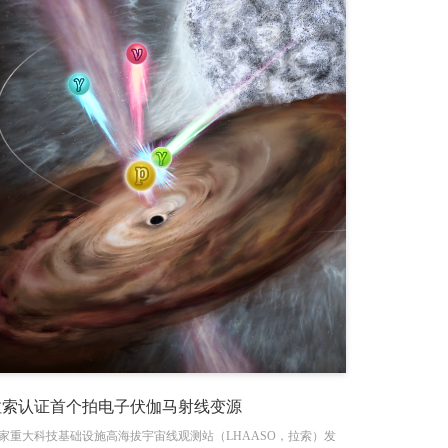
拉索认证首个拍电子伏伽马射线变源
家重大科技基础设施高海拔宇宙线观测站（LHAASO，拉索）发