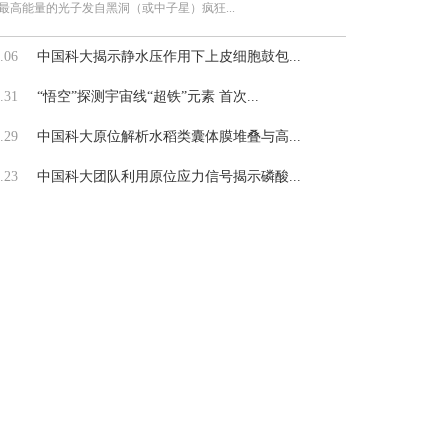
最高能量的光子发自黑洞（或中子星）疯狂...
.06
中国科大揭示静水压作用下上皮细胞鼓包...
.31
“悟空”探测宇宙线“超铁”元素 首次...
.29
中国科大原位解析水稻类囊体膜堆叠与高...
.23
中国科大团队利用原位应力信号揭示磷酸...