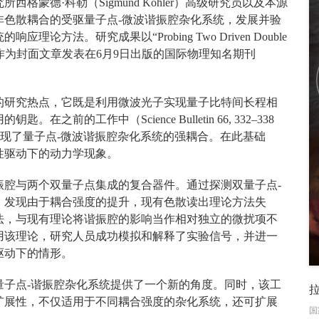
蒙德·科勒（Sigmund Kohler）高级研究员以及本源
非色散耦合的受驱量子点-微波谐振腔杂化系统，发展并验
法。研究成果以“Probing Two Driven Double
a Cavity”为题，作为封面文章发表在6月9日出版的国际物理知名期刊
的研究热点，它既是利用微波光子实现量子比特间长程相
的工作中（Science Bulletin 66, 332–338
，实现了量子点-微波谐振腔杂化系统的强耦合。在此基础
性驱动下的动力学现象。
振腔与两个双量子点集成的复合器件。通过探测双量子点-
，发现由于耦合强度的提升，现有色散读出理论方法失
法，与现有理论将谐振腔的影响当作相对独立的微扰项不
用该理论，研究人员成功模拟和解释了实验信号，并进一
驱动下的情形。
量子点-谐振腔杂化系统提供了一个新的角度。同时，该工
扩展性，不仅适用于不同耦合强度的杂化系统，还可扩展
国