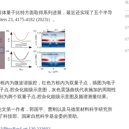
现
导体量子比特方面取得系列进展，最近还实现了五个半导
08
, 4175-4182 (2023)）。
07
07
07
方框内为微波谐振腔，红色方框内为双量子点，插图为电子
子点-腔杂化能级示意图，灰色震荡曲线代表施加的周期性
分别为两个双量子点-腔杂化能级示意图及频谱测量结果。
论文第一作者，郭国平、曹刚以及马德里材料科学研究所
了科技部、国家自然科学基金委的资助。
1103/PhysRevLett.130.233602