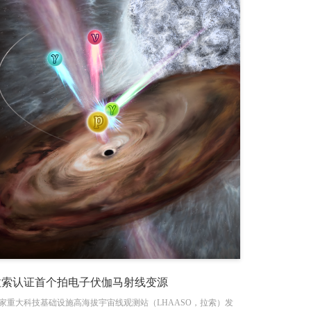
拉索认证首个拍电子伏伽马射线变源
家重大科技基础设施高海拔宇宙线观测站（LHAASO，拉索）发