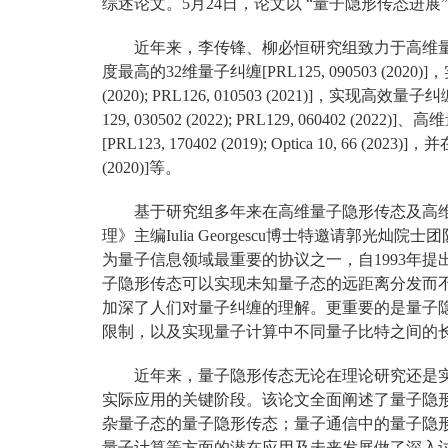
综述论文。5月24日，论文以 “量子隐形传态进展”（Progres
近年来，李传锋、柳必恒研究组致力于高维
度最高的32维量子纠缠[PRL125, 090503 (2020
(2020); PRL126, 010503 (2021)]，实现高效量子纠缠探测[
129, 030502 (2022); PRL129, 060402 (2022)
[PRL123, 170402 (2019); Optica 10, 66 
(2020)]等。
基于研究组多年来在高维量子隐形传态及高
理》主编Iulia Georgescu博士特邀请郭光
为量子信息领域最重要的协议之一，自1993年提
子隐形传态可以实现未知量子态的远距离分发而
加深了人们对量子纠缠的理解。更重要的是量子
限制，以及实现量子计算中不同量子比特之间的
近年来，量子隐形传态无论在理论研究还是
实际应用的关键阶段。该论文全面阐述了量子隐
杂量子态的量子隐形传态；量子通信中的量子隐
量子计算等方面的潜在应用及未来发展做了深入