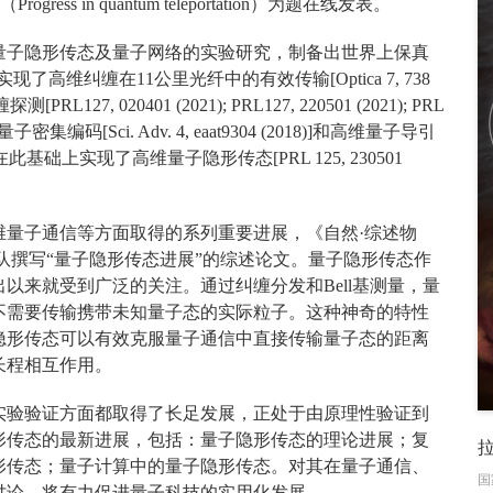
s in quantum teleportation）为题在线发表。
量子隐形传态及量子网络的实验研究，制备出世界上保真
)]，实现了高维纠缠在11公里光纤中的有效传输[Optica 7, 738
PRL127, 020401 (2021); PRL127, 220501 (2021); PRL
]、高维量子密集编码[Sci. Adv. 4, eaat9304 (2018)]和高维量子导引
(2023)]，并在此基础上实现了高维量子隐形传态[PRL 125, 230501
维量子通信等方面取得的系列重要进展，《自然·综述物
灿院士团队撰写“量子隐形传态进展”的综述论文。量子隐形传态作
出以来就受到广泛的关注。通过纠缠分发和Bell基测量，量
不需要传输携带未知量子态的实际粒子。这种神奇的特性
隐形传态可以有效克服量子通信中直接传输量子态的距离
长程相互作用。
实验验证方面都取得了长足发展，正处于由原理性验证到
形传态的最新进展，包括：量子隐形传态的理论进展；复
形传态；量子计算中的量子隐形传态。对其在量子通信、
国
讨论，将有力促进量子科技的实用化发展。