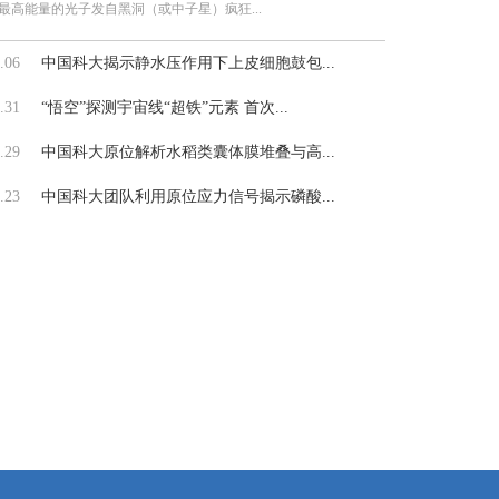
最高能量的光子发自黑洞（或中子星）疯狂...
.06
中国科大揭示静水压作用下上皮细胞鼓包...
.31
“悟空”探测宇宙线“超铁”元素 首次...
.29
中国科大原位解析水稻类囊体膜堆叠与高...
.23
中国科大团队利用原位应力信号揭示磷酸...