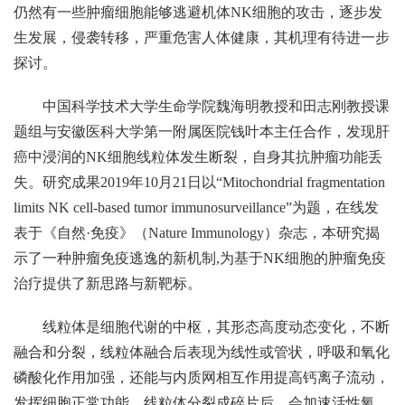
仍然有一些肿瘤细胞能够逃避机体
NK
细胞的攻击，逐步发
生发展，侵袭转移，严重危害人体健康，其机理有待进一步
探讨。
中国科学技术大学生命学院魏海明教授和田志刚教授课
题组与安徽医科大学第一附属医院钱叶本主任合作，发现肝
癌中浸润的
NK
细胞线粒体发生断裂，自身其抗肿瘤功能丢
失。研究成果
2019
年
10
月
21
日以“
Mitochondrial fragmentation
limits NK cell-based tumor immunosurveillance”
为题，在线发
表于《自然
·
免疫》（
Nature Immunology
）杂志，本研究揭
示了一种肿瘤免疫逃逸的新机制
,
为基于
NK
细胞的肿瘤免疫
治疗提供了新思路与新靶标。
线粒体是细胞代谢的中枢，其形态高度动态变化，不断
融合和分裂，线粒体融合后表现为线性或管状，呼吸和氧化
磷酸化作用加强，还能与内质网相互作用提高钙离子流动，
发挥细胞正常功能。线粒体分裂成碎片后，会加速活性氧