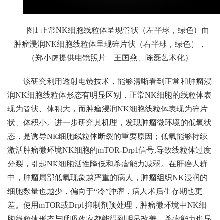
图
1
正常
NK
细胞线粒体呈现管状（左半球，绿色）而
肿瘤浸润
NK
细胞线粒体呈现碎片状（右半球，绿色），
（郑小虎提供电镜照片；王国燕、陈磊艺术化）
该研究利用透射电镜技术，能够清晰看到正常和肿瘤浸
润
NK
细胞线粒体形态有明显区别，正常
NK
细胞的线粒体表
现为管状、体积大，而肿瘤浸润
NK
细胞线粒体表现为碎片
状、体积小。进一步研究其机理，发现肿瘤微环境的低氧状
态，是诱导
NK
细胞线粒体断裂的重要原因；低氧能够持续
激活肿瘤微环境
NK
细胞的
mTOR-Drp1
信号
,
导致线粒体过度
分裂，引起
NK
细胞活性降低和杀瘤能力减弱。在肝癌人群
中，肿瘤局部低氧现象越严重的病人，肿瘤组织
NK
浸润的
细胞数量也越少，偏向于“冷”肿瘤，病人术后生存期也更
差。使用
mTOR
或
Drp1
抑制剂预处理，肿瘤微环境中
NK
细
胞线粒体形态与呼吸效应都能得到明显改善，杀瘤能力也显