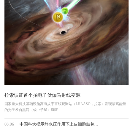
拉索认证首个拍电子伏伽马射线变源
国家重大科技基础设施高海拔宇宙线观测站（LHAASO，拉索）发现最高能量
的光子发自黑洞（或中子星）疯狂...
08.06
中国科大揭示静水压作用下上皮细胞鼓包...