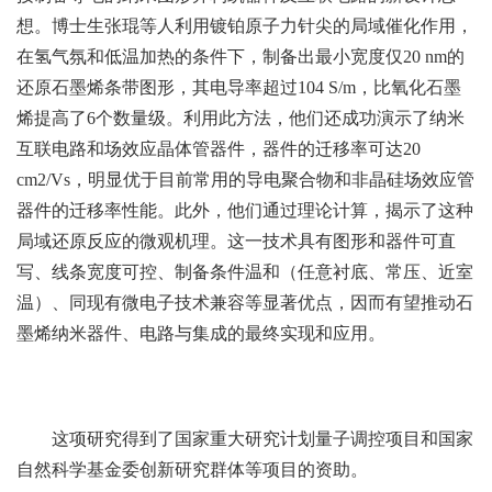
想。博士生张琨等人利用镀铂原子力针尖的局域催化作用，
在氢气氛和低温加热的条件下，制备出最小宽度仅20 nm的
还原石墨烯条带图形，其电导率超过104 S/m，比氧化石墨
烯提高了6个数量级。利用此方法，他们还成功演示了纳米
互联电路和场效应晶体管器件，器件的迁移率可达20
cm2/Vs，明显优于目前常用的导电聚合物和非晶硅场效应管
器件的迁移率性能。此外，他们通过理论计算，揭示了这种
局域还原反应的微观机理。这一技术具有图形和器件可直
写、线条宽度可控、制备条件温和（任意衬底、常压、近室
温）、同现有微电子技术兼容等显著优点，因而有望推动石
墨烯纳米器件、电路与集成的最终实现和应用。
这项研究得到了国家重大研究计划量子调控项目和国家
自然科学基金委创新研究群体等项目的资助。