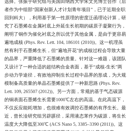
选择。张振宇研究组与美国田纳西大学朱文光博士合作（后
者作为中组部“国家创新人才计划青年项目”，已于近期全职
回到科大），利用基于第一性原理的密度泛函理论计算，研
究了石墨烯在金属衬底上外延生长初期的碳原子凝聚行为，
阐明了铜作为催化衬底之所以优于其他金属，是由于更容易
遍地成核
(Phys. Rev. Lett. 104, 186101 (2010))
。这一机理虽
然有利于石墨烯生长，但“遍地开花”的成核过程会导致大量
的晶界，严重降低了石墨烯的质量。针对这一难题，该团队
又设计了一种合适的超结构合金表面，基于“成核-生长”两
步动力学途径，有效地抑制生长过程中晶界的形成，为大规
模制备高质量的单晶石墨烯提供了一种新思路
(Phys. Rev.
Lett. 109, 265507 (2012))
。另一方面，常规的基于气态碳源
的铜表面石墨烯生长需要1000℃左右的高温。在此高温下，
不仅反应能耗增加，也很难有效调控石墨烯的有序生长。最
近，曾长淦研究组另辟蹊径，采用液态苯作为碳源，将生长
温度大大降低至300℃ (ACS Nano 5, 3385–3390 (2011))。这