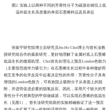
图2. 实验上以两种不同的芳香性分子为碳源在铜箔上低
温外延生长高质量的单层石墨烯样品及其表征
张振宇研究组博士后研究员Jin-Ho Choi博士与曾长淦教
授研究组合作的最新研究，更好地理解了金属衬底上石墨烯
低温生长的微观机理。Choi首先在理论上预言London色散力
（主要指范德华力吸引力）在石墨烯生长过程中各种微妙而
相互竞争的化学反应中起着决定性的作用：芳香性分子具有
增强的London色散力，可有效阻止吸附分子从表面上的脱
附，并进而促进必要的脱氢反应。因此，采用尺寸较大的芳
香性分子代替典型的甲烷做碳源，可以实现石墨烯的低温生
长（见图1）。曾长淦研究组新的实验精确验证了这一预言
并进一步扩展了这一机制的适用空间。当采用一种新的、更