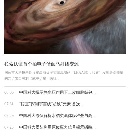
拉索认证首个拍电子伏伽马射线变源
国家重大科技基础设施高海拔宇宙线观测站（LHAASO，拉索）发现最高能量
的光子发自黑洞（或中子星）疯狂...
08.06
中国科大揭示静水压作用下上皮细胞鼓包...
07.31
“悟空”探测宇宙线“超铁”元素 首次...
07.29
中国科大原位解析水稻类囊体膜堆叠与高...
07.23
中国科大团队利用原位应力信号揭示磷酸...