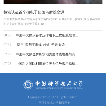
拉索认证首个拍电子伏伽马射线变源
国家重大科技基础设施高海拔宇宙线观测站（LHAASO，拉索）发现最高能量
的光子发自黑洞（或中子星）疯狂...
08.06
中国科大揭示静水压作用下上皮细胞鼓包...
07.31
“悟空”探测宇宙线“超铁”元素 首次...
07.29
中国科大原位解析水稻类囊体膜堆叠与高...
07.23
中国科大团队利用原位应力信号揭示磷酸...
Copyright 2007 - 2018 All Rights Reserved.
中国科学技术大学 版权所有