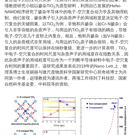
瑾教授研究小组以掺杂TiO
为原型材料，利用自己发展的Hefei-
2
NAMD程序研究了掺杂半导体中的电子-空穴复合动力学及其物理机
制。他们发现，掺杂离子引入的杂质声子的局域程度是决定电子-空
穴复合的关键因素。以TiO
为例，非饱和共掺杂（如Cr-N掺杂）会
2
引入非常弥散的杂质声子，与周边的TiO
原子有很强的耦合，导致
2
电子-空穴在几个皮秒之内复合。相反，饱和共掺杂（如V-N掺杂）
引入的杂质模式非常局域，与周边的TiO
原子耦合很弱，电子-空穴
2
复合的时间尺度可以保持在纳秒量级。更进一步的计算表明，TiO
2
中电子-空穴复合的时间尺度与杂质声子的局域度存在指数关系，因
此杂质声子的局域程度可以作为一个判断半导体材料中电子-空穴复
合时间的重要因子。该研究成果发表在2018年的Nano Lett.上，物
理系博士生张丽丽与微尺度物质科学国家研究中心郑奇靖博士为共
同第一作者，赵瑾教授为通讯作者。两项工作得到了科技部、国家
自然科学基金委、中科院等的资助。