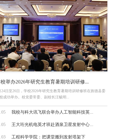
校举办2026年研究生教育暑期培训研修...
月24日至26日，学校2026年研究生教育暑期培训研修班在旌德县委
校成功举办。校党委常委、副校长汪毓明...
.05
我校与科大讯飞联合举办人工智能科技英...
.05
王大珩光机电英才班赴酒泉卫星发射中心...
.03
工程科学学院：把课堂搬到发射塔架下