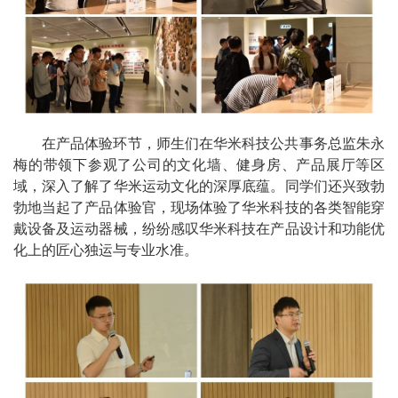
在产品体验环节，师生们在华米科技公共事务总监朱永
梅的带领下参观了公司的文化墙、健身房、产品展厅等区
域，深入了解了华米运动文化的深厚底蕴。同学们还兴致勃
勃地当起了产品体验官，现场体验了华米科技的各类智能穿
戴设备及运动器械，纷纷感叹华米科技在产品设计和功能优
化上的匠心独运与专业水准。