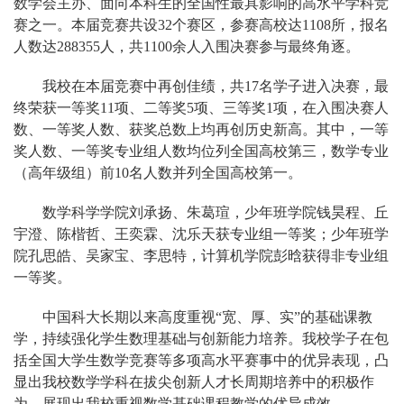
数学会主办、面向本科生的全国性最具影响的高水平学科竞
赛之一。本届竞赛共设32个赛区，参赛高校达1108所，报名
人数达288355人，共1100余人入围决赛参与最终角逐。
我校在本届竞赛中再创佳绩，共17名学子进入决赛，最
终荣获一等奖11项、二等奖5项、三等奖1项，在入围决赛人
数、一等奖人数、获奖总数上均再创历史新高。其中，一等
奖人数、一等奖专业组人数均位列全国高校第三，数学专业
（高年级组）前10名人数并列全国高校第一。
数学科学学院刘承扬、朱葛瑄，少年班学院钱昊程、丘
宇澄、陈楷哲、王奕霖、沈乐天获专业组一等奖；少年班学
院孔思皓、吴家宝、李思特，计算机学院彭晗获得非专业组
一等奖。
中国科大长期以来高度重视“宽、厚、实”的基础课教
学，持续强化学生数理基础与创新能力培养。我校学子在包
括全国大学生数学竞赛等多项高水平赛事中的优异表现，凸
显出我校数学学科在拔尖创新人才长周期培养中的积极作
为，展现出我校重视数学基础课程教学的优异成效。