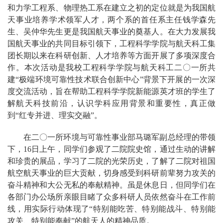
和力学工程系、物理热工系在建立之初的定位就是为我国航
天事业培养学术领军人才，两个系的首任系主任钱学森先
生、吴仲华先生更是我国航天事业的奠基人。在大力发展我
国航天事业的共同目标引领下，工程科学学院与航天科工集
团长期以来在科研创新、人才培养等方面开展了多项深度合
作。本次活动是我校工程科学学院与航天科工二〇一所共
建“极端环境可靠性技术联合创新中心”背景下开展的一次深
度交流活动，旨在帮助工程科学学院新能源英才班的学生了
解航天科技前沿，认识学科应用背景和重要性，真正做
到“红专并进、理实交融”。
在二〇一所环境与可靠性事业部马璐军副总经理的带领
下，16日上午，同学们参观了二院院史馆，通过生动的讲解
和珍贵的展品，学习了二院的光荣历史，了解了二院对祖国
航空航天事业的巨大贡献，切身感受到科研前辈努力攻关的
奋斗精神和大公无私的奉献精神。虽是休息日，但同学们在
各部门办公场所亲眼目睹了众多科研人员依然奋斗在工作前
线，用实际行动体现了“特别能吃苦、特别能战斗、特别能
攻关、特别能奉献”的航天人的精神品质。