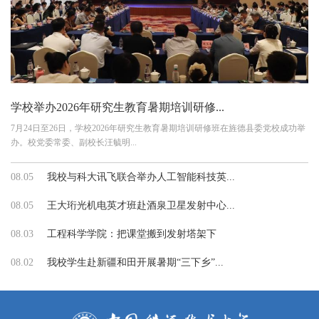
学校举办2026年研究生教育暑期培训研修...
7月24日至26日，学校2026年研究生教育暑期培训研修班在旌德县委党校成功举
办。校党委常委、副校长汪毓明...
08.05
我校与科大讯飞联合举办人工智能科技英...
08.05
王大珩光机电英才班赴酒泉卫星发射中心...
08.03
工程科学学院：把课堂搬到发射塔架下
08.02
我校学生赴新疆和田开展暑期“三下乡”...