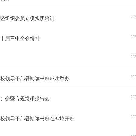
202
暨组织委员专项实践培训
202
十届三中全会精神
202
202
校领导干部暑期读书班成功举办
202
）会暨专题党课报告会
202
校领导干部暑期读书班在蚌埠开班