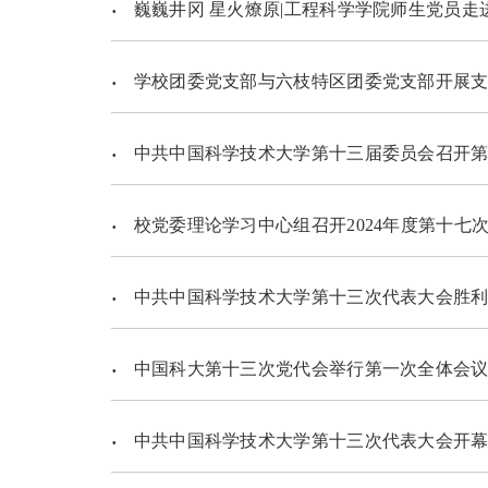
巍巍井冈 星火燎原|工程科学学院师生党员
学校团委党支部与六枝特区团委党支部开展支
中共中国科学技术大学第十三届委员会召开第
校党委理论学习中心组召开2024年度第十七
中共中国科学技术大学第十三次代表大会胜
中国科大第十三次党代会举行第一次全体会议
中共中国科学技术大学第十三次代表大会开