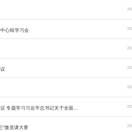
202
202
中心组学习会
202
赛
202
会议
202
202
近平总书记关于全面加强党的纪律建设的重要论述
202
纪”微党课大赛