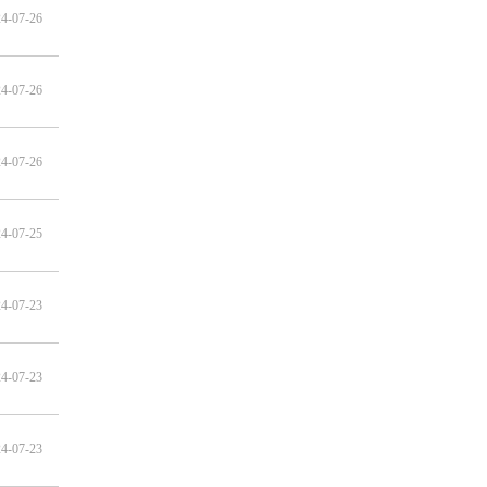
4-07-26
4-07-26
4-07-26
4-07-25
4-07-23
4-07-23
4-07-23