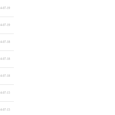
4-07-19
4-07-19
4-07-18
4-07-18
4-07-18
4-07-15
4-07-15