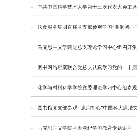
中共中国科学技术大学第十三次代表大会主席
饮食服务集团直属党支部参观学习“廉润初心
马克思主义学院党总支理论学习中心组召开集中学
图书网络档案联合党总支认真学习党的二十届
化学与材料科学学院党委理论学习中心组参观
图书馆党支部参观 “廉润初心”中国科大廉洁
马克思主义学院举办党纪学习教育专题讲座