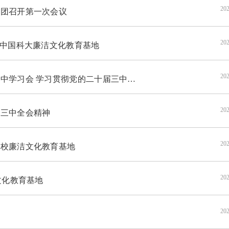
202
团召开第一次会议
202
”中国科大廉洁文化教育基地
202
习会 学习贯彻党的二十届三中全会精神
202
三中全会精神
202
校廉洁文化教育基地
202
文化教育基地
202